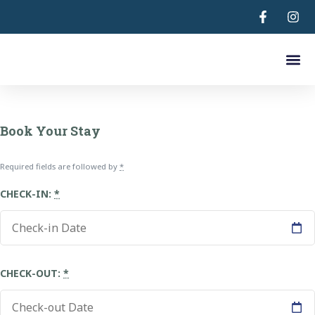
Astradeni 
Νοικιάστε Αυτοκίνητ
Ποιοι Εί
Book Your Stay
Required fields are followed by
*
CHECK-IN:
*
CHECK-OUT:
*