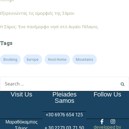
Εξερευνώντας τις ομορφιές της Σάμου
Η Σάμος: Ένα πανέμορφο νησί στο Αιγαίο Πέλαγος.
Tags
Booking
Europe
Host Home
Mountains
Visit Us
Pleiades
Follow Us
Samos
+30 6976 654 125
Μαραθόκαμπος
developed by
+ 30 2273 03 71 50
Σάμος