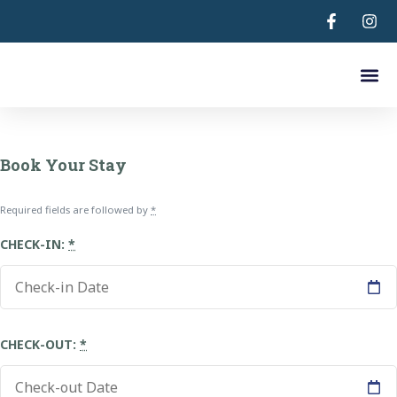
Astradeni 
Νοικιάστε Αυτοκίνητ
Ποιοι Εί
Book Your Stay
Required fields are followed by
*
CHECK-IN:
*
CHECK-OUT:
*