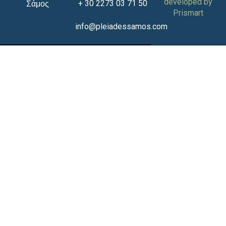
developed by
+ 30 2273 03 71 50
Σάμος
Prismart
info@pleiadessamos.com