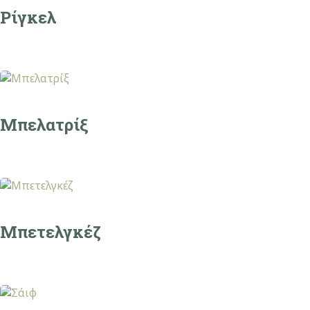
Ρίγκελ
Μπελατρίξ
Mπετελγκέζ