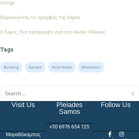
ποτήρι
Εξερευνώντας τις ομορφιές της Σάμου
Η Σάμος: Ένα πανέμορφο νησί στο Αιγαίο Πέλαγος.
Tags
Booking
Europe
Host Home
Mountains
Visit Us
Pleiades
Follow Us
Samos
+30 6976 654 125
Μαραθόκαμπος