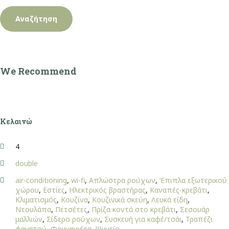
We Recommend
Κελαινώ
4
double
air-conditioning
,
wi-fi
,
Απλώστρα ρούχων
,
Έπιπλα εξωτερικού
χώρου
,
Εστίες
,
Ηλεκτρικός βραστήρας
,
Καναπές-κρεβάτι
,
Κλιματισμός
,
Κουζίνα
,
Κουζινικά σκεύη
,
Λευκά είδη
,
Ντουλάπα
,
Πετσέτες
,
Πρίζα κοντά στο κρεβάτι
,
Σεσουάρ
μαλλιών
,
Σίδερο ρούχων
,
Συσκευή για καφέ/τσάι
,
Τραπέζι
φαγητού
,
Φρυγανιέρα
,
Ψυγείο