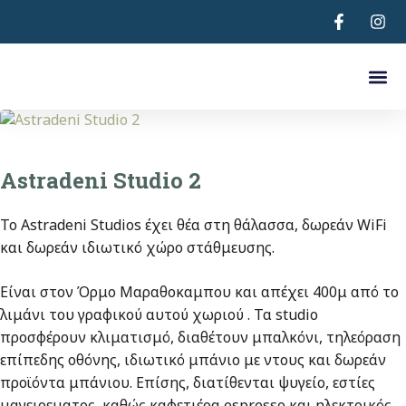
Astradeni 
Νοικιάστε Αυτοκίνητ
Ποιοι Εί
Astradeni Studio 2
Το Astradeni Studios έχει θέα στη θάλασσα, δωρεάν WiFi
και δωρεάν ιδιωτικό χώρο στάθμευσης.
Είναι στον Όρμο Μαραθοκαμπου και απέχει 400μ από το
λιμάνι του γραφικού αυτού χωριού . Τα studio
προσφέρουν κλιματισμό, διαθέτουν μπαλκόνι, τηλεόραση
επίπεδης οθόνης, ιδιωτικό μπάνιο με ντους και δωρεάν
προϊόντα μπάνιου. Επίσης, διατίθενται ψυγείο, εστίες
μαγειρεματος, καθώς καφετιέρα espresso και ηλεκτρικός