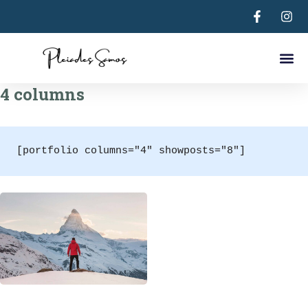
Astradeni 
Νοικιάστε Αυτοκίνητ
Ποιοι Εί
4 columns
[portfolio columns="4" showposts="8"]