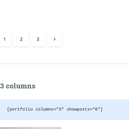
1
2
3
Επόμενη
»
3 columns
[portfolio columns="3" showposts="6"]